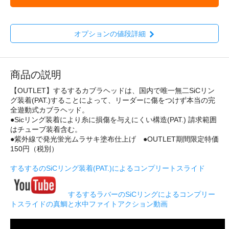
オプションの値段詳細
商品の説明
【OUTLET】するするカブラヘッドは、国内で唯一無二SiCリン
グ装着(PAT.)することによって、リーダーに傷をつけず本当の完
全遊動式カブラヘッド。
●Sicリング装着により糸に損傷を与えにくい構造(PAT.) 請求範囲
はチューブ装着含む。
●紫外線で発光蛍光ムラサキ塗布仕上げ ●OUTLET期間限定特価
150円（税別）
するするのSiCリング装着(PAT.)によるコンプリートスライド
するするラバーのSiCリングによるコンプリー
トスライドの真鯛と水中ファイトアクション動画