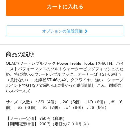
カートに入れる
オプションの値段詳細
商品の説明
OEMパワートレブルフック Power Treble Hooks TX-66TN、ハイ
コストパフォーマンスのソルトウォータービッグフィッシュのた
め、特に強いXパワートレブルフック、オーナーばりST-66相当
（負けない）、太線径ST-46の4X、タフワイヤ、強い、シャープ
ポイントでGTなどの硬い口に掛かった瞬間刺刺しこみ、耐銹強
いスパースズ
サイズ（入数）：3/0（4個），2/0（5個），1/0（6個），#1（6
個），#2（６個），#3（7個），#4（8個），#6（8個）
【メーカー定価】 750円（税別）
【期間限定特価】 200円（定価の７０％引き）