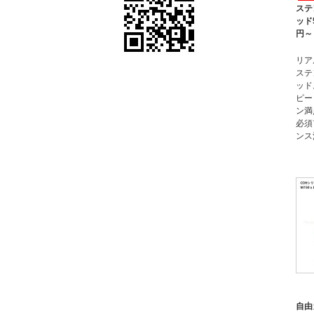
ステ
ッド5
円～
リア
ステ
ッド
ピー
ン満
必須
ンス
自由カ