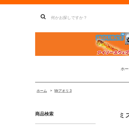
ホー
ホーム
>
Mrアオリ 3
商品検索
ミ