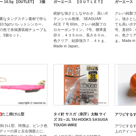
 10.5g 【OUTLET】 3個
ガーエース 【ＯＵＴＬＥＴ】
ガーエース
絶妙な強さとしなやかさ、高いポ
クレハ純製
重なタングステン素材で作ら
テンシャル発揮。 SEAGUAR
ン。強さと
10.5gのバレットシンカー。
ACE ７号 60m。クレハ純製フロ
ても高いポテ
の色で糸保護収縮チューブも
ロカーボンライン。7号、標準直
号、直径0．
。3個セット。
径０．４３５ｍｍ、長さ６０ｍ、
ｍ、色クリア
色クリア、結節強力７．４ｋｇ、
ｇ。Made i
Made in Japan。
たこ掛けLL型
タイ針 サスガ（刺牙）太軸 サイ
アワビするする
ズ 3S～2L TAI-HOOKS SASUGA
TOUGH-WIRE
掛けLL型、特徴は、ピンク色
アワビする
ディーの床と左右側面とに、
上のアイソー