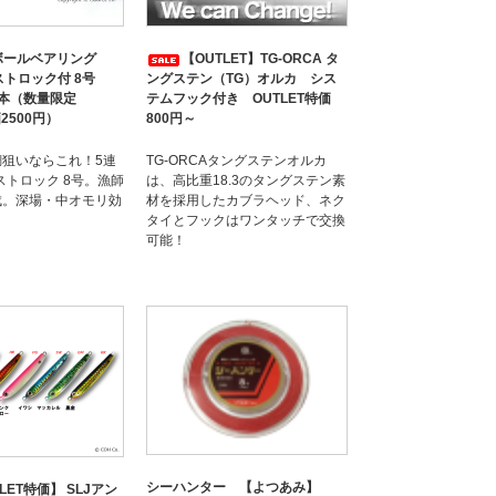
ボールベアリング
【OUTLET】TG-ORCA タ
ーストロック付 8号
ングステン（TG）オルカ シス
本（数量限定
テムフック付き OUTLET特価
価2500円）
800円～
狙いならこれ！5連
TG-ORCAタングステンオルカ
ストロック 8号。漁師
は、高比重18.3のタングステン素
成。深場・中オモリ効
材を採用したカブラヘッド、ネク
タイとフックはワンタッチで交換
可能！
シーハンター 【よつあみ】
LET特価】 SLJアン