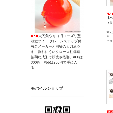
【バ
（旧
太刀
太刀魚ウキ（旧ヨーズリ型
き、
頑丈ブイ） クレーンスナップ付
バリ
有名メーカーと同等の太刀魚ウ
キ。割れにくいクロース柱構造、
強靭な成形で頑丈さ抜群。#60は
300円、#55は280円で手に入
る。
モバイルショップ